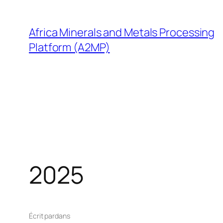
Aller
au
Africa Minerals and Metals Processing
contenu
Platform (A2MP)
2025
Écrit par
dans