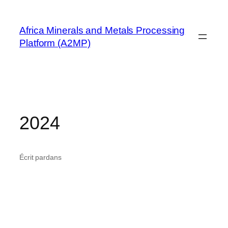
Aller
au
Africa Minerals and Metals Processing
contenu
Platform (A2MP)
2024
Écrit par
dans