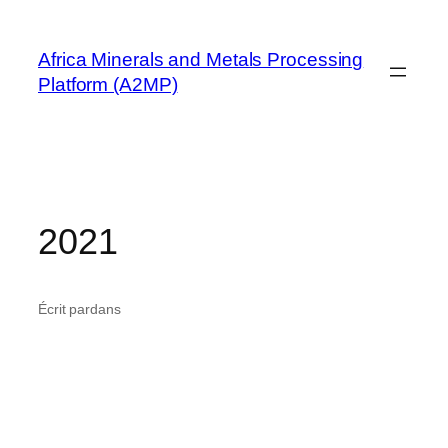
Aller
au
Africa Minerals and Metals Processing
contenu
Platform (A2MP)
2021
Écrit par
dans