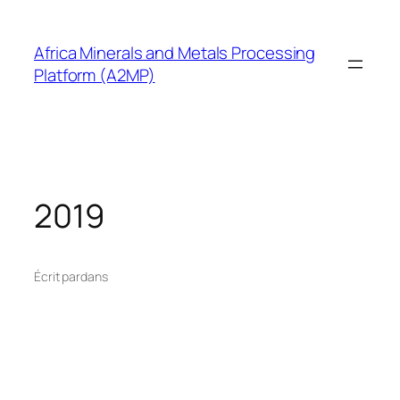
Aller
au
Africa Minerals and Metals Processing
contenu
Platform (A2MP)
2019
Écrit par
dans